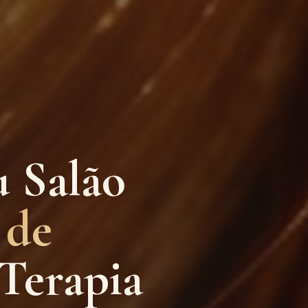
u Salão
 de
Terapia