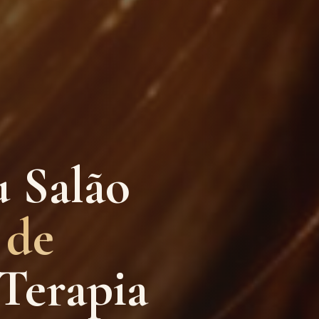
u Salão
 de
Terapia