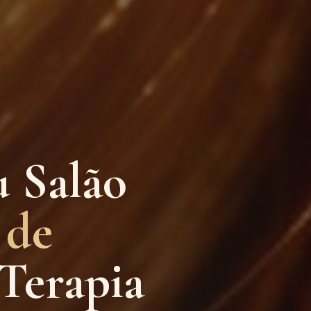
u Salão
 de
Terapia